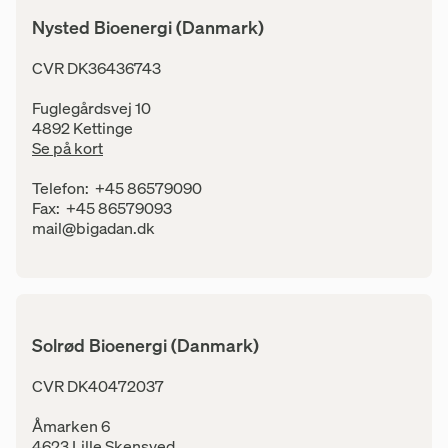
Nysted Bioenergi (Danmark)
Adresse
CVR DK36436743
Fuglegårdsvej 10
4892 Kettinge
Se på kort
Kontaktinfo
Telefon:
+45 86579090
Fax:
+45 86579093
E-mail:
mail@bigadan.dk
Solrød Bioenergi (Danmark)
Adresse
CVR DK40472037
Åmarken 6
4623 Lille Skensved