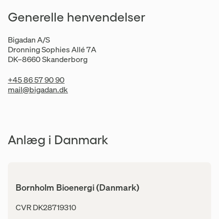
Generelle henvendelser
Bigadan A/S
Dronning Sophies Allé 7A
DK–8660 Skanderborg
+45 86 57 90 90
mail@bigadan.dk
Anlæg i Danmark
Bornholm Bioenergi (Danmark)
Adresse
CVR DK28719310