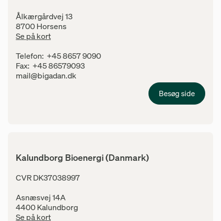
Ålkærgårdvej 13
8700 Horsens
Se på kort
Kontaktinfo
Telefon:
+45 8657 9090
Fax:
+45 86579093
E-mail:
mail@bigadan.dk
Besøg side
Kalundborg Bioenergi (Danmark)
Adresse
CVR DK37038997
Asnæsvej 14A
4400 Kalundborg
Se på kort