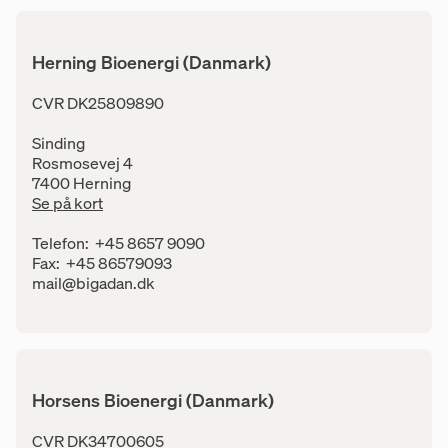
Herning Bioenergi (Danmark)
Adresse
CVR DK25809890
Sinding
Rosmosevej 4
7400 Herning
Se på kort
Kontaktinfo
Telefon:
+45 8657 9090
Fax:
+45 86579093
E-mail:
mail@bigadan.dk
Horsens Bioenergi (Danmark)
Adresse
CVR DK34700605