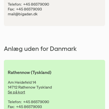
Kontaktinfo
Telefon:
+45 86579090
Fax:
+45 86579093
E-mail:
mail@bigadan.dk
Anlæg uden for Danmark
Rathennow (Tyskland)
Adresse
Am Heidefeld 14
14712 Rathenow Tyskland
Se på kort
Kontaktinfo
Telefon:
+45 86579090
Fax:
+45 86579093