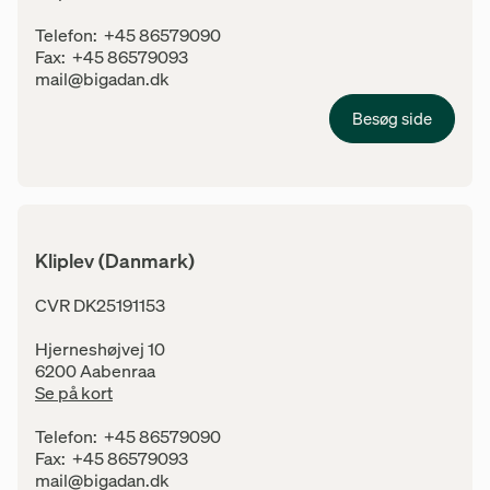
Kontaktinfo
Telefon:
+45 86579090
Fax:
+45 86579093
E-mail:
mail@bigadan.dk
Besøg side
Kliplev (Danmark)
Adresse
CVR DK25191153
Hjerneshøjvej 10
6200 Aabenraa
Se på kort
Kontaktinfo
Telefon:
+45 86579090
Fax:
+45 86579093
E-mail:
mail@bigadan.dk