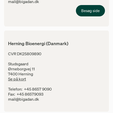
E-mail:
mail@bigadan.dk
Besøg side
Herning Bioenergi (Danmark)
Adresse
CVR DK25809890
Studsgaard
Ørneborgvej 11
7400 Herning
Se på kort
Kontaktinfo
Telefon:
+45 8657 9090
Fax:
+45 86579093
E-mail:
mail@bigadan.dk