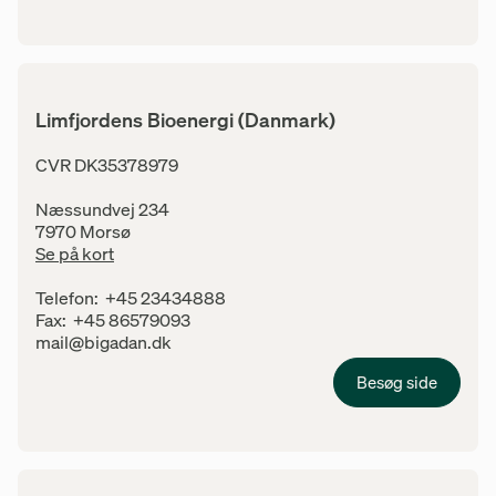
Limfjordens Bioenergi (Danmark)
Adresse
CVR DK35378979
Næssundvej 234
7970 Morsø
Se på kort
Kontaktinfo
Telefon:
+45 23434888
Fax:
+45 86579093
E-mail:
mail@bigadan.dk
Besøg side