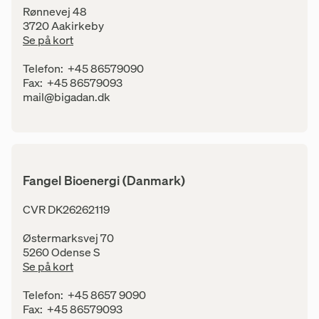
Rønnevej 48
3720 Aakirkeby
Se på kort
Kontaktinfo
Telefon:
+45 86579090
Fax:
+45 86579093
E-mail:
mail@bigadan.dk
Fangel Bioenergi (Danmark)
Adresse
CVR DK26262119
Østermarksvej 70
5260 Odense S
Se på kort
Kontaktinfo
Telefon:
+45 8657 9090
Fax:
+45 86579093