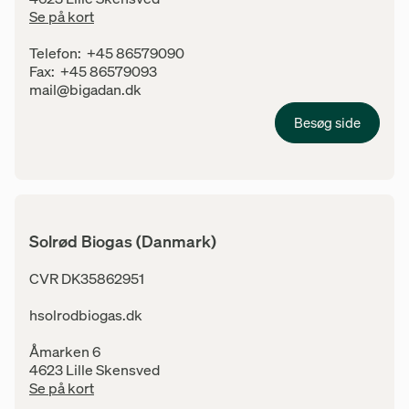
Se på kort
Kontaktinfo
Telefon:
+45 86579090
Fax:
+45 86579093
E-mail:
mail@bigadan.dk
Besøg side
Solrød Biogas (Danmark)
Adresse
CVR DK35862951
hsolrodbiogas.dk
Åmarken 6
4623 Lille Skensved
Se på kort