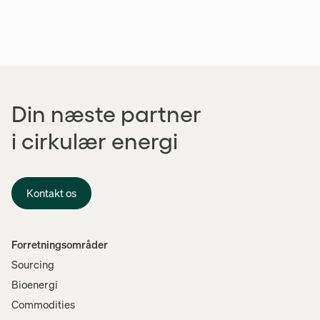
Din næste partner
i cirkulær energi
Kontakt os
Menu
Forretningsområder
Sourcing
Bioenergi
Commodities