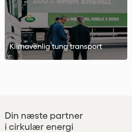
Klimavenlig tung transport
Slider med 3 casestudier
Din næste partner
i cirkulær energi