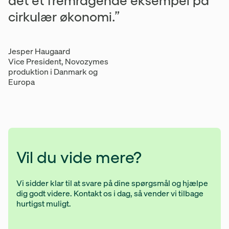
det et fremragende eksempel på
cirkulær økonomi.”
Jesper Haugaard
Vice President, Novozymes
produktion i Danmark og
Europa
Slider med 2 udtalelser
Vil du vide mere?
Vi sidder klar til at svare på dine spørgsmål og hjælpe
dig godt videre. Kontakt os i dag, så vender vi tilbage
hurtigst muligt.