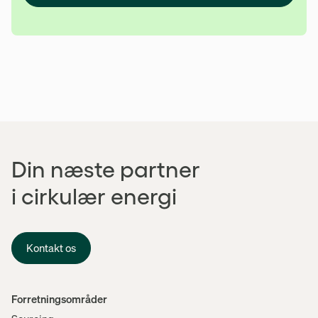
Din næste partner
i cirkulær energi
Kontakt os
Menu
Forretningsområder