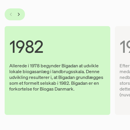
Bigadan-tidslinjen
1982
1
Allerede i 1978 begynder Bigadan at udvikle
Efter
lokale biogasanlæg i landbrugsskala. Denne
meda
udvikling resulterer i, at Bigadan grundlægges
nedb
som et formelt selskab i 1982. Bigadan er en
stors
forkortelse for Biogas Danmark.
dett
(nuv