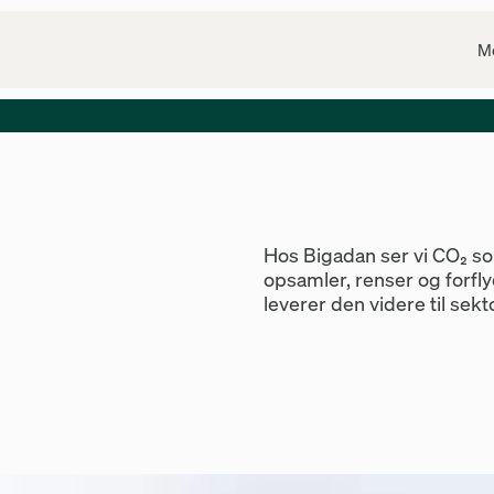
M
Hos Bigadan ser vi CO₂ so
opsamler, renser og forfl
leverer den videre til sek