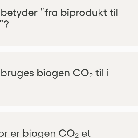
betyder “fra biprodukt til
”?
bruges biogen CO₂ til i
or er biogen CO₂ et