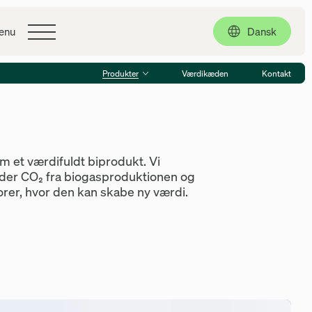
Kontakt
Dansk
enu
Produkter
Værdikæden
Kontakt
m et værdifuldt biprodukt. Vi
yder CO₂ fra biogasproduktionen og
torer, hvor den kan skabe ny værdi.