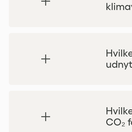
klima
Hvilk
udnyt
Hvilk
CO₂ f