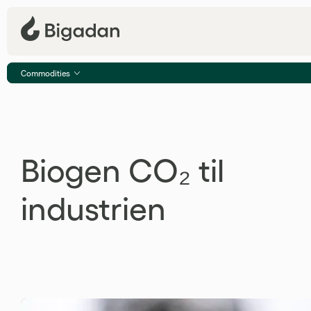
Commodities
Biogen CO₂
Biogen CO₂ til
industrien